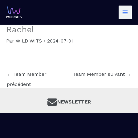
Aller
au
contenu
Rachel
Par
WILD WITS
/
2024-07-01
←
Team Member
Team Member suivant
→
précédent
NEWSLETTER