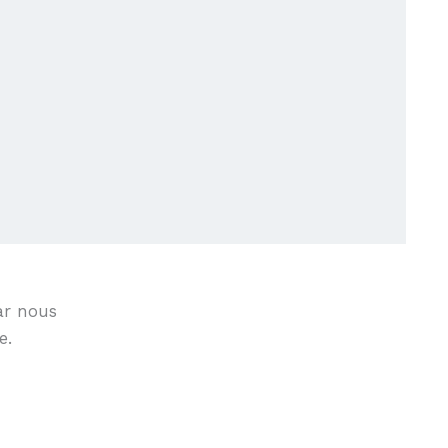
ar nous
e.