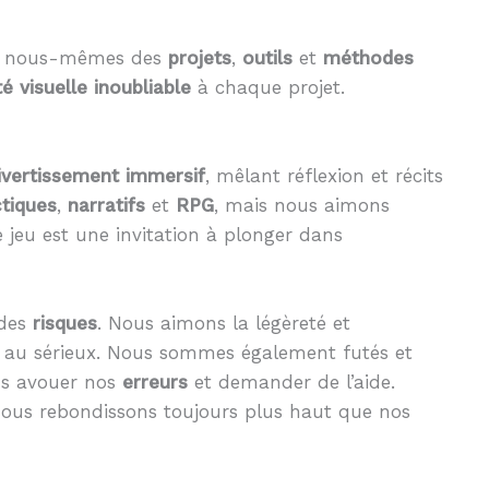
ons nous-mêmes des
projets
,
outils
et
méthodes
té visuelle inoubliable
à chaque projet.
ivertissement immersif
, mêlant réflexion et récits
ctiques
,
narratifs
et
RPG
, mais nous aimons
 jeu est une invitation à plonger dans
 des
risques
. Nous aimons la légèreté et
p au sérieux. Nous sommes également futés et
ns avouer nos
erreurs
et demander de l’aide.
nous rebondissons toujours plus haut que nos