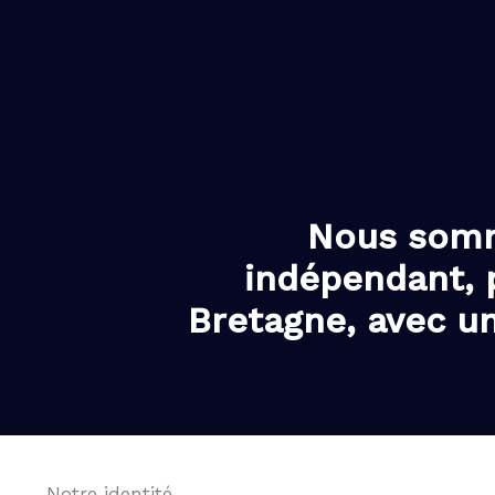
Aller
au
contenu
Nous somm
indépendant, 
Bretagne, avec un
Notre identité