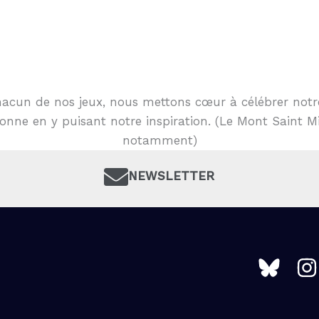
acun de nos jeux, nous mettons cœur à célébrer notr
onne en y puisant notre inspiration. (Le Mont Saint M
notamment)
NEWSLETTER